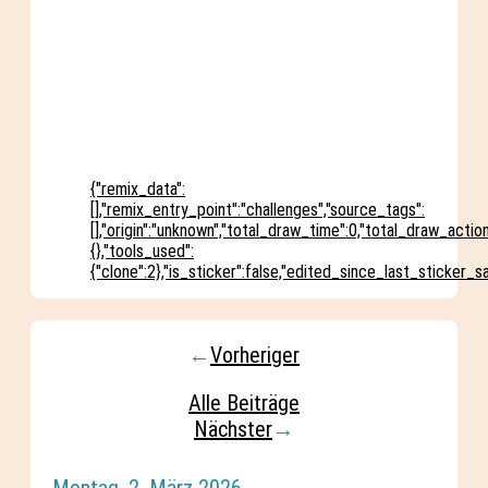
{"remix_data":
[],"remix_entry_point":"challenges","source_tags":
[],"origin":"unknown","total_draw_time":0,"total_draw_acti
{},"tools_used":
{"clone":2},"is_sticker":false,"edited_since_last_sticker_s
←
Vorheriger
Alle Beiträge
Nächster
→