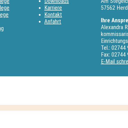
lege
Downloads
Am Stegelc
lege
Karriere
57562 Herd
lege
Kontakt
Ihre Anspr
Anfahrt
Alexandra R
ng
kommissari
Einrichtungs
Tel.: 02744
Fax: 02744 
E-Mail schr