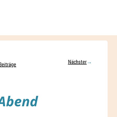
Nächster
→
Beiträge
-Abend