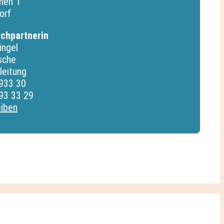
hen 1
orf
echpartnerin
ingel
sche
leitung
 933 30
93 33 29
eiben