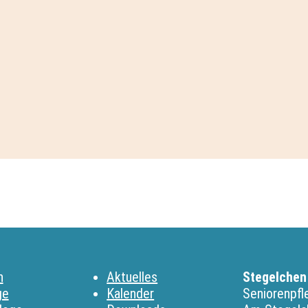
n
Aktuelles
Stegelchen
ge
Kalender
Seniorenpf